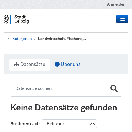
Zum Hauptinhalt wechseln
Anmelden
Kategorien
Landwirtschaft, Fischerei,...
Datensätze
Über uns
Keine Datensätze gefunden
Sortieren nach