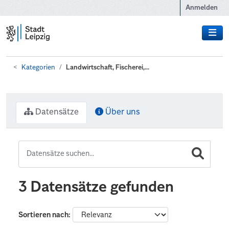
Zum Hauptinhalt wechseln
Anmelden
Kategorien
Landwirtschaft, Fischerei,...
Datensätze
Über uns
3 Datensätze gefunden
Sortieren nach