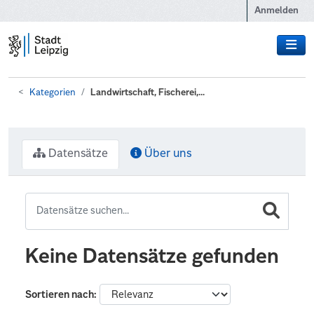
Zum Hauptinhalt wechseln
Anmelden
Kategorien
Landwirtschaft, Fischerei,...
Datensätze
Über uns
Keine Datensätze gefunden
Sortieren nach