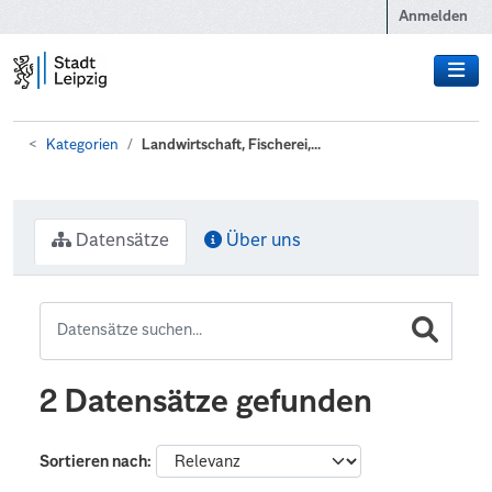
Zum Hauptinhalt wechseln
Anmelden
Kategorien
Landwirtschaft, Fischerei,...
Datensätze
Über uns
2 Datensätze gefunden
Sortieren nach