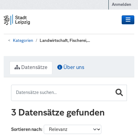
Zum Hauptinhalt wechseln
Anmelden
Kategorien
Landwirtschaft, Fischerei,...
Datensätze
Über uns
3 Datensätze gefunden
Sortieren nach