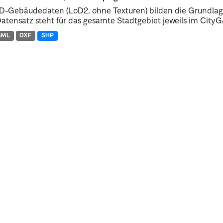
D-Gebäudedaten (LoD2, ohne Texturen) bilden die Grundlage
atensatz steht für das gesamte Stadtgebiet jeweils im CityGM
GML
DXF
SHP