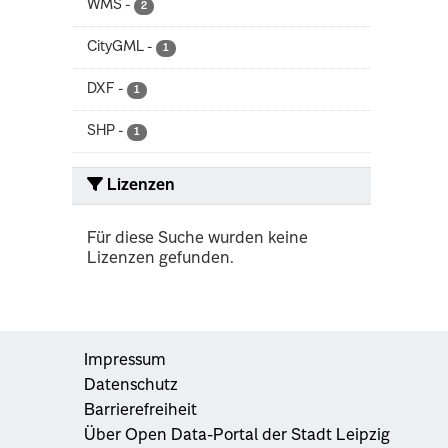
WMS
-
2
CityGML
-
1
DXF
-
1
SHP
-
1
Lizenzen
Für diese Suche wurden keine
Lizenzen gefunden.
Impressum
Datenschutz
Barrierefreiheit
Über Open Data-Portal der Stadt Leipzig