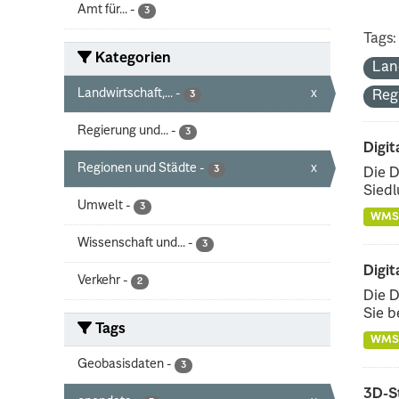
Amt für...
-
3
Tags:
Kategorien
Lan
Landwirtschaft,...
-
x
Reg
3
Regierung und...
-
3
Digit
Regionen und Städte
-
x
3
Die D
Siedl
Umwelt
-
3
WMS
Wissenschaft und...
-
3
Digit
Verkehr
-
2
Die D
Sie b
Tags
WMS
Geobasisdaten
-
3
3D-S