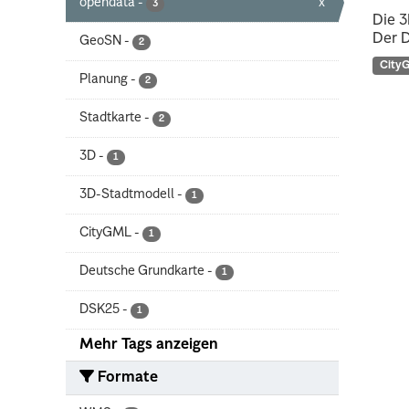
opendata
-
x
3
Die 3
Der D
GeoSN
-
2
City
Planung
-
2
Stadtkarte
-
2
3D
-
1
3D-Stadtmodell
-
1
CityGML
-
1
Deutsche Grundkarte
-
1
DSK25
-
1
Mehr Tags anzeigen
Formate