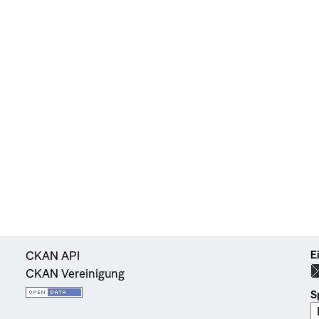
E
CKAN API
CKAN Vereinigung
S