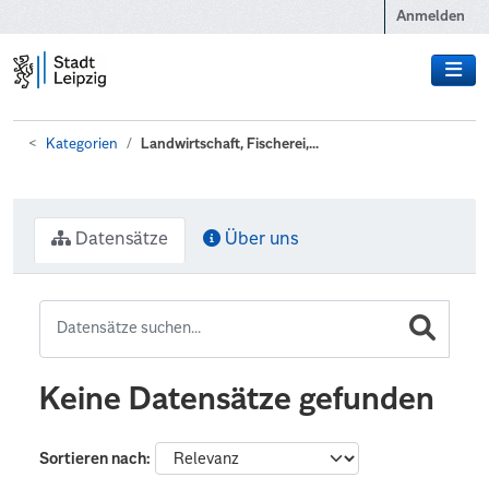
Zum Hauptinhalt wechseln
Anmelden
Kategorien
Landwirtschaft, Fischerei,...
Datensätze
Über uns
Keine Datensätze gefunden
Sortieren nach