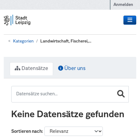
Zum Hauptinhalt wechseln
Anmelden
Kategorien
Landwirtschaft, Fischerei,...
Datensätze
Über uns
Keine Datensätze gefunden
Sortieren nach