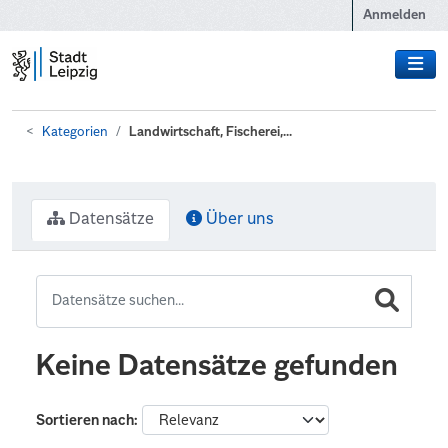
Zum Hauptinhalt wechseln
Anmelden
Kategorien
Landwirtschaft, Fischerei,...
Datensätze
Über uns
Keine Datensätze gefunden
Sortieren nach