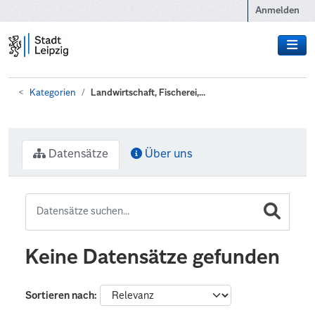
Zum Hauptinhalt wechseln
Anmelden
Kategorien
Landwirtschaft, Fischerei,...
Datensätze
Über uns
Keine Datensätze gefunden
Sortieren nach