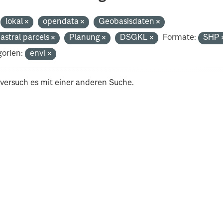
lokal
opendata
Geobasisdaten
astral parcels
Planung
DSGKL
Formate:
SHP
orien:
envi
 versuch es mit einer anderen Suche.