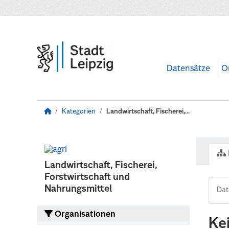
Zum Hauptinhalt wechseln
Datensätze
O
Kategorien
Landwirtschaft, Fischerei,...
Landwirtschaft, Fischerei,
Forstwirtschaft und
Nahrungsmittel
Organisationen
Ke