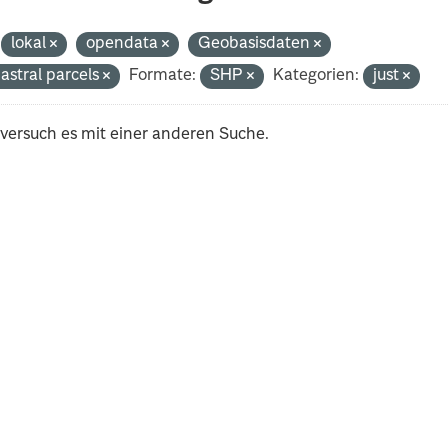
lokal
opendata
Geobasisdaten
astral parcels
Formate:
SHP
Kategorien:
just
 versuch es mit einer anderen Suche.