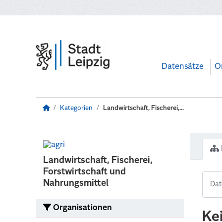
Zum Hauptinhalt wechseln
Datensätze
O
Kategorien
Landwirtschaft, Fischerei,...
Landwirtschaft, Fischerei,
Forstwirtschaft und
Nahrungsmittel
Organisationen
Ke