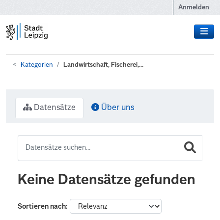
Zum Hauptinhalt wechseln
Anmelden
Kategorien
Landwirtschaft, Fischerei,...
Datensätze
Über uns
Keine Datensätze gefunden
Sortieren nach