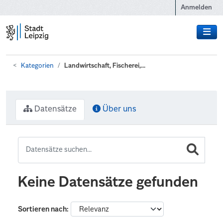
Zum Hauptinhalt wechseln
Anmelden
Kategorien
Landwirtschaft, Fischerei,...
Datensätze
Über uns
Keine Datensätze gefunden
Sortieren nach