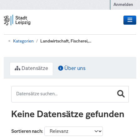
Zum Hauptinhalt wechseln
Anmelden
Kategorien
Landwirtschaft, Fischerei,...
Datensätze
Über uns
Keine Datensätze gefunden
Sortieren nach