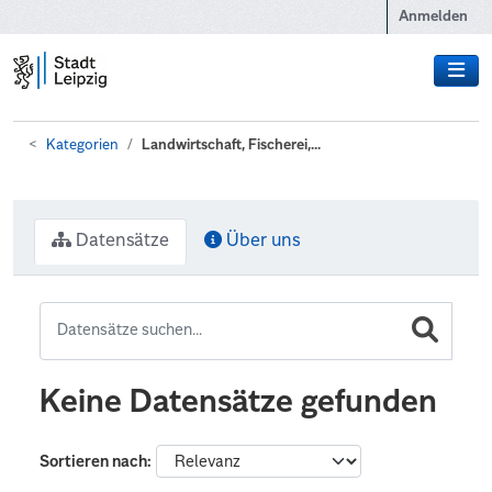
Zum Hauptinhalt wechseln
Anmelden
Kategorien
Landwirtschaft, Fischerei,...
Datensätze
Über uns
Keine Datensätze gefunden
Sortieren nach