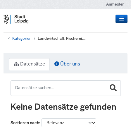
Zum Hauptinhalt wechseln
Anmelden
Kategorien
Landwirtschaft, Fischerei,...
Datensätze
Über uns
Keine Datensätze gefunden
Sortieren nach