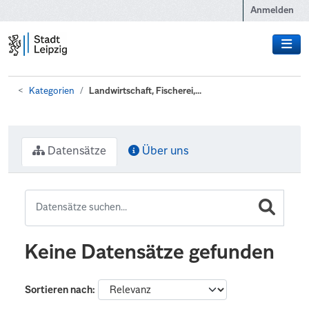
Zum Hauptinhalt wechseln
Anmelden
Kategorien
Landwirtschaft, Fischerei,...
Datensätze
Über uns
Keine Datensätze gefunden
Sortieren nach