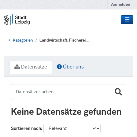
Zum Hauptinhalt wechseln
Anmelden
Kategorien
Landwirtschaft, Fischerei,...
Datensätze
Über uns
Keine Datensätze gefunden
Sortieren nach