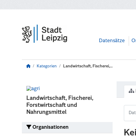
Zum Hauptinhalt wechseln
Datensätze
O
Kategorien
Landwirtschaft, Fischerei,...
Landwirtschaft, Fischerei,
Forstwirtschaft und
Nahrungsmittel
Organisationen
Ke