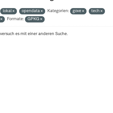
lokal
opendata
Kategorien:
gove
tech
i
Formate:
GPKG
 versuch es mit einer anderen Suche.