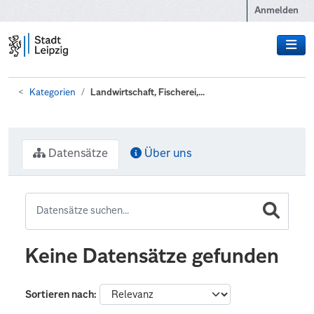
Zum Hauptinhalt wechseln
Anmelden
Kategorien
Landwirtschaft, Fischerei,...
Datensätze
Über uns
Keine Datensätze gefunden
Sortieren nach