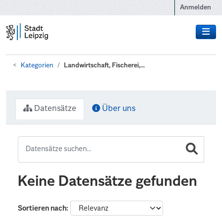
Zum Hauptinhalt wechseln
Anmelden
Kategorien
Landwirtschaft, Fischerei,...
Datensätze
Über uns
Keine Datensätze gefunden
Sortieren nach