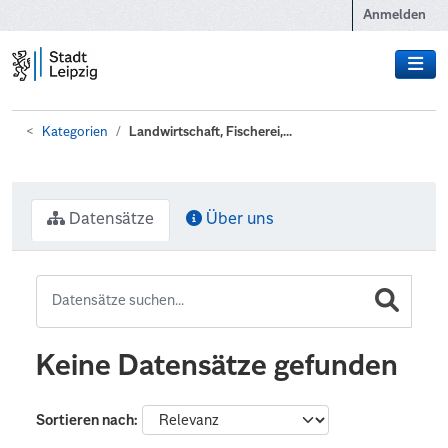
Zum Hauptinhalt wechseln
Anmelden
Kategorien
Landwirtschaft, Fischerei,...
Datensätze
Über uns
Keine Datensätze gefunden
Sortieren nach