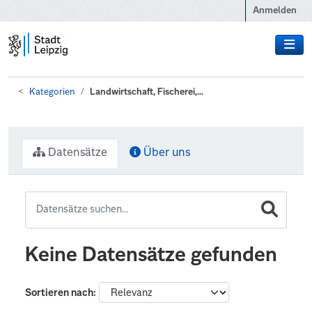
Zum Hauptinhalt wechseln
Anmelden
Kategorien
Landwirtschaft, Fischerei,...
Datensätze
Über uns
Keine Datensätze gefunden
Sortieren nach