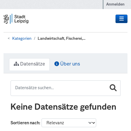
Zum Hauptinhalt wechseln
Anmelden
Kategorien
Landwirtschaft, Fischerei,...
Datensätze
Über uns
Keine Datensätze gefunden
Sortieren nach