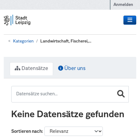
Zum Hauptinhalt wechseln
Anmelden
Kategorien
Landwirtschaft, Fischerei,...
Datensätze
Über uns
Keine Datensätze gefunden
Sortieren nach