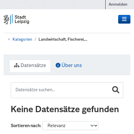
Zum Hauptinhalt wechseln
Anmelden
Kategorien
Landwirtschaft, Fischerei,...
Datensätze
Über uns
Keine Datensätze gefunden
Sortieren nach