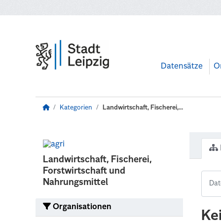
Zum Hauptinhalt wechseln
Datensätze
O
Kategorien
Landwirtschaft, Fischerei,...
Landwirtschaft, Fischerei,
Forstwirtschaft und
Nahrungsmittel
Organisationen
Ke