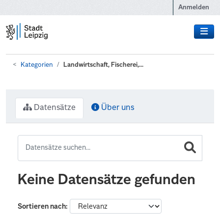
Zum Hauptinhalt wechseln
Anmelden
Kategorien
Landwirtschaft, Fischerei,...
Datensätze
Über uns
Keine Datensätze gefunden
Sortieren nach