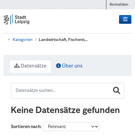
Zum Hauptinhalt wechseln
Anmelden
Kategorien
Landwirtschaft, Fischerei,...
Datensätze
Über uns
Keine Datensätze gefunden
Sortieren nach