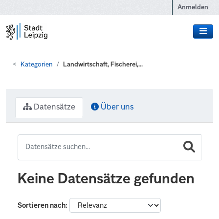
Zum Hauptinhalt wechseln
Anmelden
Kategorien
Landwirtschaft, Fischerei,...
Datensätze
Über uns
Keine Datensätze gefunden
Sortieren nach