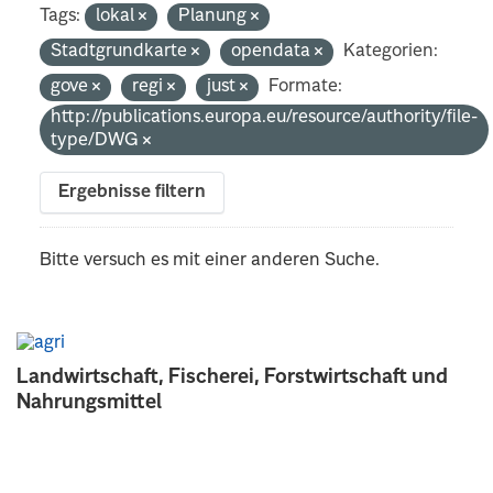
Tags:
lokal
Planung
Stadtgrundkarte
opendata
Kategorien:
gove
regi
just
Formate:
http://publications.europa.eu/resource/authority/file-
type/DWG
Ergebnisse filtern
Bitte versuch es mit einer anderen Suche.
Landwirtschaft, Fischerei, Forstwirtschaft und
Nahrungsmittel