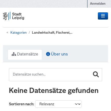
Zum Hauptinhalt wechseln
Anmelden
Kategorien
Landwirtschaft, Fischerei,...
Datensätze
Über uns
Keine Datensätze gefunden
Sortieren nach