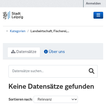
Zum Hauptinhalt wechseln
Anmelden
Kategorien
Landwirtschaft, Fischerei,...
Datensätze
Über uns
Keine Datensätze gefunden
Sortieren nach