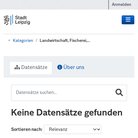
Zum Hauptinhalt wechseln
Anmelden
Kategorien
Landwirtschaft, Fischerei,...
Datensätze
Über uns
Keine Datensätze gefunden
Sortieren nach