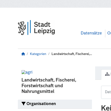
Zum Hauptinhalt wechseln
Datensätze
O
Kategorien
Landwirtschaft, Fischerei,...
Landwirtschaft, Fischerei,
Forstwirtschaft und
Nahrungsmittel
Organisationen
Ke