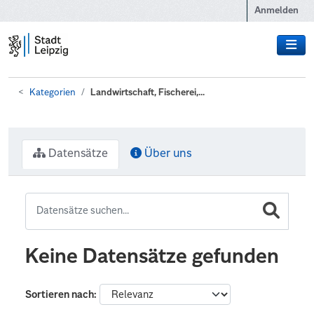
Zum Hauptinhalt wechseln
Anmelden
Kategorien
Landwirtschaft, Fischerei,...
Datensätze
Über uns
Keine Datensätze gefunden
Sortieren nach