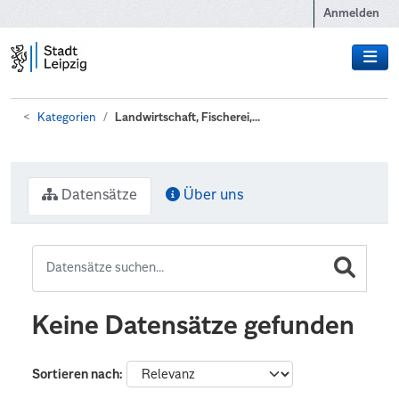
Zum Hauptinhalt wechseln
Anmelden
Kategorien
Landwirtschaft, Fischerei,...
Datensätze
Über uns
Keine Datensätze gefunden
Sortieren nach