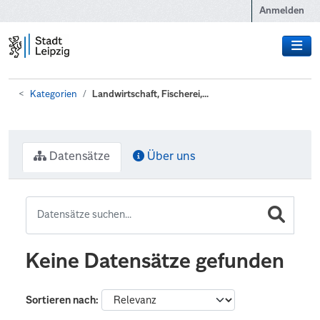
Zum Hauptinhalt wechseln
Anmelden
Kategorien
Landwirtschaft, Fischerei,...
Datensätze
Über uns
Keine Datensätze gefunden
Sortieren nach