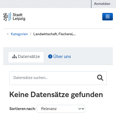
Zum Hauptinhalt wechseln
Anmelden
Kategorien
Landwirtschaft, Fischerei,...
Datensätze
Über uns
Keine Datensätze gefunden
Sortieren nach