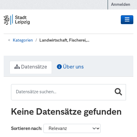
Zum Hauptinhalt wechseln
Anmelden
Kategorien
Landwirtschaft, Fischerei,...
Datensätze
Über uns
Keine Datensätze gefunden
Sortieren nach