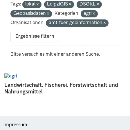
Tags:
lokal
LeipziGIS
DSGKL
Geobasisdaten
Kategorien:
agri
Organisationen:
amt-fuer-geoinformation
Ergebnisse filtern
Bitte versuch es mit einer anderen Suche.
Landwirtschaft, Fischerei, Forstwirtschaft und
Nahrungsmittel
Impressum