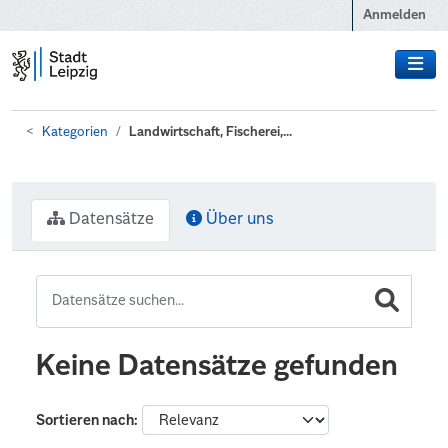
Zum Hauptinhalt wechseln
Anmelden
Kategorien
Landwirtschaft, Fischerei,...
Datensätze
Über uns
Keine Datensätze gefunden
Sortieren nach