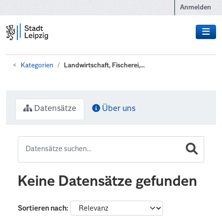
Zum Hauptinhalt wechseln
Anmelden
Kategorien
Landwirtschaft, Fischerei,...
Datensätze
Über uns
Keine Datensätze gefunden
Sortieren nach