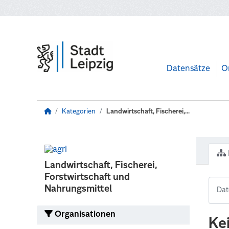
Zum Hauptinhalt wechseln
Datensätze
O
Kategorien
Landwirtschaft, Fischerei,...
Landwirtschaft, Fischerei,
Forstwirtschaft und
Nahrungsmittel
Organisationen
Ke