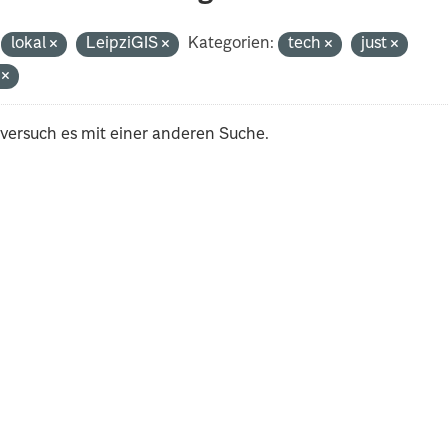
lokal
LeipziGIS
Kategorien:
tech
just
i
 versuch es mit einer anderen Suche.