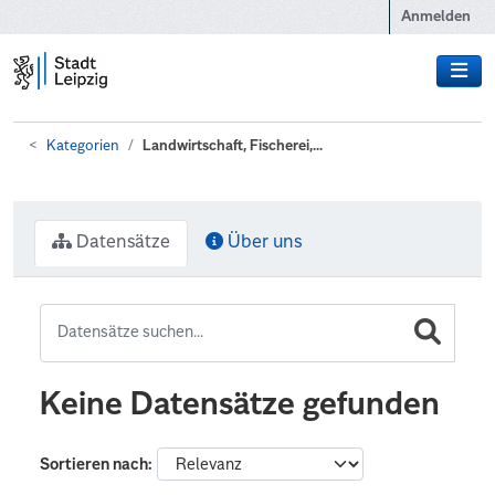
Zum Hauptinhalt wechseln
Anmelden
Kategorien
Landwirtschaft, Fischerei,...
Datensätze
Über uns
Keine Datensätze gefunden
Sortieren nach