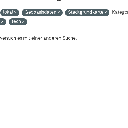
lokal
Geobasisdaten
Stadtgrundkarte
Kategor
n
tech
 versuch es mit einer anderen Suche.