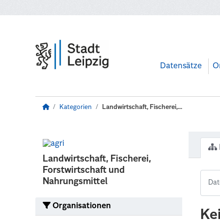
Zum Hauptinhalt wechseln
Datensätze
O
Kategorien
Landwirtschaft, Fischerei,...
Landwirtschaft, Fischerei,
Forstwirtschaft und
Nahrungsmittel
Organisationen
Ke