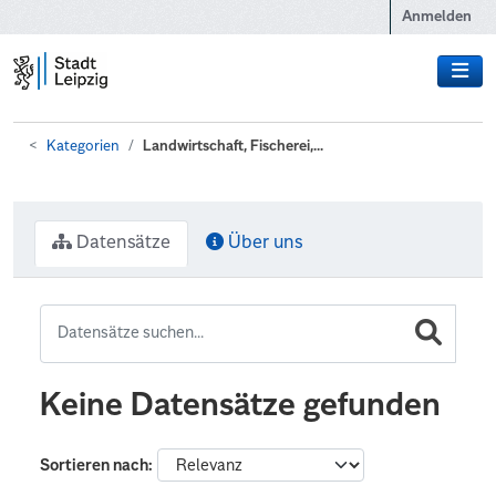
Zum Hauptinhalt wechseln
Anmelden
Kategorien
Landwirtschaft, Fischerei,...
Datensätze
Über uns
Keine Datensätze gefunden
Sortieren nach