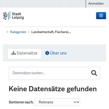
Zum Hauptinhalt wechseln
Anmelden
Kategorien
Landwirtschaft, Fischerei,...
Datensätze
Über uns
Keine Datensätze gefunden
Sortieren nach