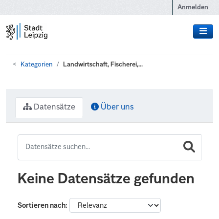
Zum Hauptinhalt wechseln
Anmelden
Kategorien
Landwirtschaft, Fischerei,...
Datensätze
Über uns
Keine Datensätze gefunden
Sortieren nach