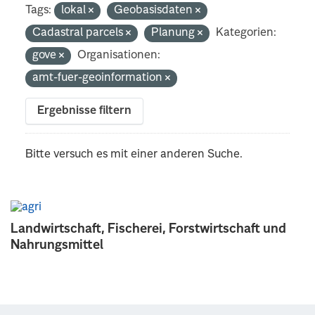
Tags:
lokal
Geobasisdaten
Cadastral parcels
Planung
Kategorien:
gove
Organisationen:
amt-fuer-geoinformation
Ergebnisse filtern
Bitte versuch es mit einer anderen Suche.
Landwirtschaft, Fischerei, Forstwirtschaft und
Nahrungsmittel