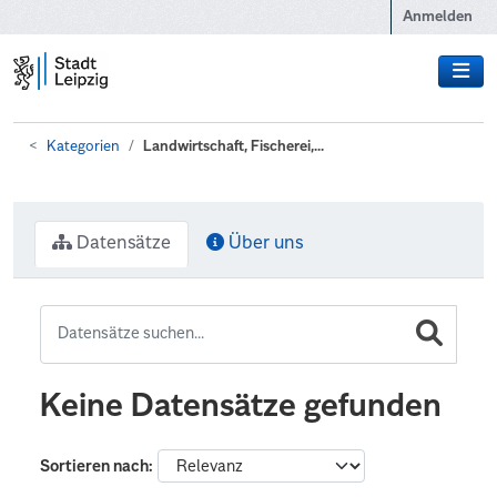
Zum Hauptinhalt wechseln
Anmelden
Kategorien
Landwirtschaft, Fischerei,...
Datensätze
Über uns
Keine Datensätze gefunden
Sortieren nach