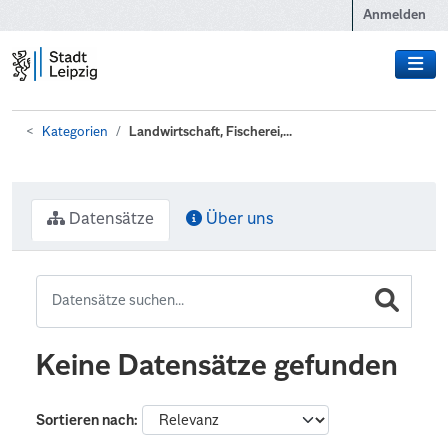
Zum Hauptinhalt wechseln
Anmelden
Kategorien
Landwirtschaft, Fischerei,...
Datensätze
Über uns
Keine Datensätze gefunden
Sortieren nach